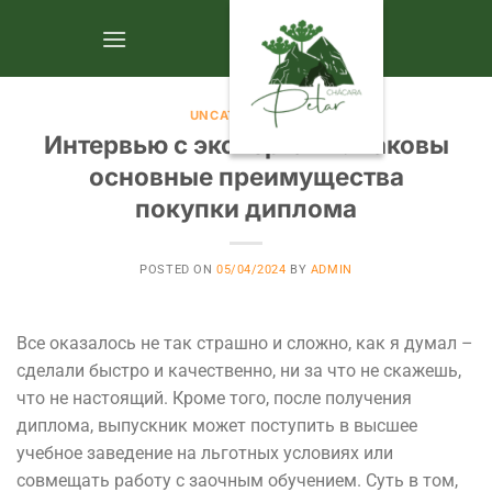
Skip
to
content
UNCATEGORIZED
Интервью с экспертами: Каковы
основные преимущества
покупки диплома
POSTED ON
05/04/2024
BY
ADMIN
Все оказалось не так страшно и сложно, как я думал –
сделали быстро и качественно, ни за что не скажешь,
что не настоящий. Кроме того, после получения
диплома, выпускник может поступить в высшее
учебное заведение на льготных условиях или
совмещать работу с заочным обучением. Суть в том,