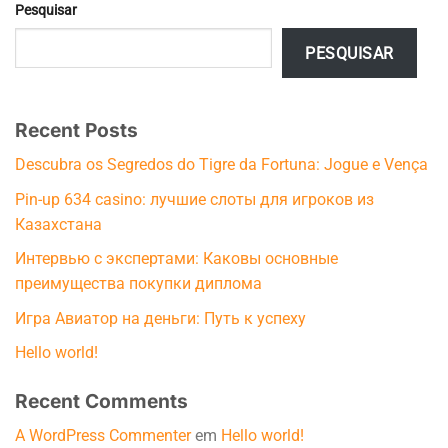
Pesquisar
PESQUISAR
Recent Posts
Descubra os Segredos do Tigre da Fortuna: Jogue e Vença
Pin-up 634 casino: лучшие слоты для игроков из
Казахстана
Интервью с экспертами: Каковы основные
преимущества покупки диплома
Игра Авиатор на деньги: Путь к успеху
Hello world!
Recent Comments
A WordPress Commenter
em
Hello world!