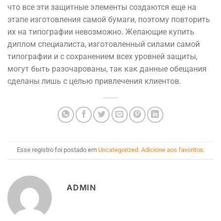
что все эти защитные элементы создаются еще на
этапе изготовления самой бумаги, поэтому повторить
их на типографии невозможно. Желающие купить
диплом специалиста, изготовленный силами самой
типографии и с сохранением всех уровней защиты,
могут быть разочарованы, так как данные обещания
сделаны лишь с целью привлечения клиентов.
Esse registro foi postado em
Uncategorized
.
Adicione aos favoritos
.
ADMIN