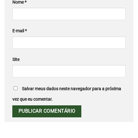
Nome
*
E-mail
*
Site
Salvar meus dados neste navegador para a próxima
vez que eu comentar.